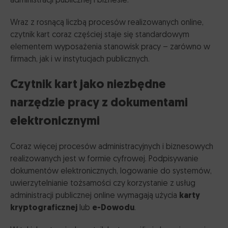
administracji publicznej i biznesie.
Zastosowania podpisu elektronicznego
Dodatkowe wyposażenie do czytnika lub karty
Gdzie możesz zastosować kwalifikowany podpis
Wraz z rosnącą liczbą procesów realizowanych online,
Santander
e-Doręczenia
POLECAMY
Rozwiązania dedykowane
elektroniczny Certum
czytnik kart coraz częściej staje się standardowym
Consumer Bank
Pieczęć elektroniczna
elementem wyposażenia stanowisk pracy – zarówno w
CertumSign
POLECAMY
Program Partnerski
Pieczętuj dokumenty elektroniczne
firmach, jak i w instytucjach publicznych.
BNP Paribas
Webnotarius
Lease Group
Czytnik kart jako niezbędne
Sprawdzaj autentyczność e-podpisów i e-pieczęci
Certyfikaty bezpieczeństwa
Kontakt
Znacznik czasu
narzędzie pracy z dokumentami
Oznacz datę utworzenia dokumentu elektronicznego
InPost
Karty i czytniki
elektronicznymi
Język
Ułatwienia dostępu
Coraz więcej procesów administracyjnych i biznesowych
Grupa Polsat Plus
realizowanych jest w formie cyfrowej. Podpisywanie
dokumentów elektronicznych, logowanie do systemów,
uwierzytelnianie tożsamości czy korzystanie z usług
Echo Investment
administracji publicznej online wymagają użycia
karty
kryptograficznej
lub
e-Dowodu
.