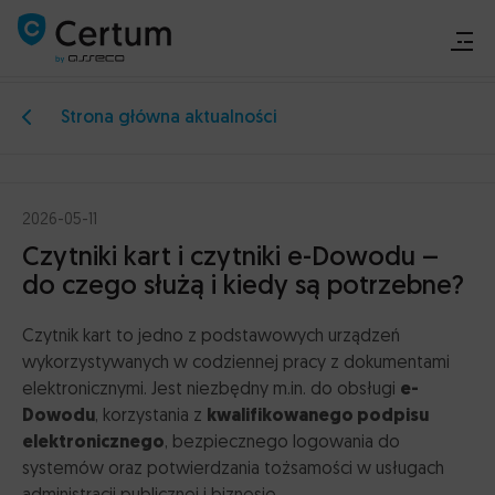
Strona główna aktualności
Produkty
Produkty
Produkty
Produkty
Rozwiązania dedykowane
Rozwiązania dedykowane
Podpis elektroniczny
Certyfikaty bezpieczeństwa
Karty i czytniki
Case study
Kup
Urząd Dozoru
2026-05-11
Certyfikaty SSL
Czytniki
Pomoc
Rozwiązania dedykowane
Technicznego
Zabezpiecz swoją domenę
Wybierz czytnik dopasowany do Twoich potrzeb
Czytniki kart i czytniki e-Dowodu –
Pobierz
Certyfikaty Code Signing
Karty kryptograficzne
Panel Certum
do czego służą i kiedy są potrzebne?
Case study
Twórz zaufane aplikacje
Wybierz kartę dopasowaną do potrzeb Twojego
Certyfikaty S/MIME
biznesu
SignaturiX w
Czytnik kart to jedno z podstawowych urządzeń
Produkty
Zabezpiecz swoją korespondencję e-mail
Zestaw CEPiK
wykorzystywanych w codziennej pracy z dokumentami
Asseco Data
Krajowy węzeł
Zestaw komponentów do komunikacji z systemem
elektronicznymi. Jest niezbędny m.in. do obsługi
e-
System
Podpis elektroniczny
Zintegruj się z login.gov.pl
CEPiK 2.0
Podpis elektroniczny
Dowodu
, korzystania z
kwalifikowanego podpisu
e-Doręczenia
POLECAMY
Podpisuj z kartą i czytnikiem
Źródło
elektronicznego
, bezpiecznego logowania do
Open Nexus
Mobilny podpis SimplySign
Zestaw do aplikacji Źródło
systemów oraz potwierdzania tożsamości w usługach
CertumSign
POLECAMY
CertumSign
POLECAMY
Podpisuj bez karty i czytnika
Akcesoria/etui