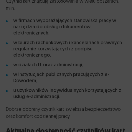
Czytniki kart znajdują zastosowanie w wielu obszarach,
m.in.:
w firmach wyposażających stanowiska pracy w
narzędzia do obsługi dokumentów
elektronicznych,
w biurach rachunkowych i kancelariach prawnych
regularnie korzystających z podpisu
elektronicznego,
w działach IT oraz administracji,
w instytucjach publicznych pracujących z e-
Dowodem,
u użytkowników indywidualnych korzystających z
usług e-administracji.
Dobrze dobrany czytnik kart zwiększa bezpieczeństwo
oraz komfort codziennej pracy.
Aktualna dostępność czytników kart