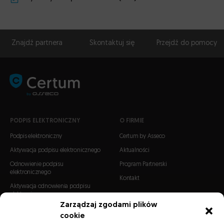
Znajdź partnera
Skontaktuj się
Przejdź do pomocy
PODPIS ELEKTRONICZNY
O FIRMIE
Podpis elektroniczny
Certum by Asseco
Aktywacja podpisu elektronicznego
Aktualności
Odnowienie podpisu
Program Partnerski
elektronicznego
Kontakt
Aktywacja odnowienia podpisu
elektronicznego
Zarządzaj zgodami plików
cookie
CERTYFIKATY