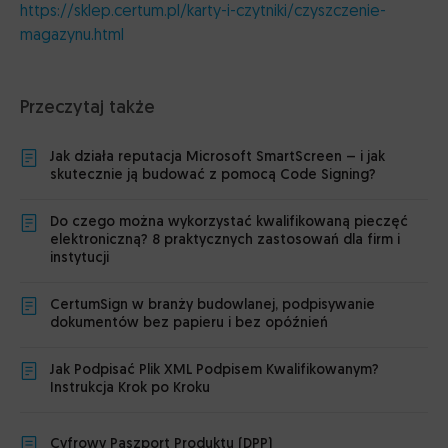
https://sklep.certum.pl/karty-i-czytniki/czyszczenie-
magazynu.html
Przeczytaj także
Jak działa reputacja Microsoft SmartScreen – i jak
skutecznie ją budować z pomocą Code Signing?
Do czego można wykorzystać kwalifikowaną pieczęć
elektroniczną? 8 praktycznych zastosowań dla firm i
instytucji
CertumSign w branży budowlanej, podpisywanie
dokumentów bez papieru i bez opóźnień
Jak Podpisać Plik XML Podpisem Kwalifikowanym?
Instrukcja Krok po Kroku
Cyfrowy Paszport Produktu (DPP)