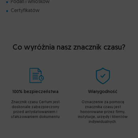
Podań i wniosków
Certyfikatów
Co wyróżnia nasz znacznik czasu?
100% bezpieczeństwa
Wiarygodność
Znacznik czasu Certum jest
Oznaczenie za pomocą
doskonale zabezpieczony
znacznika czasu jest
przed antydatowaniem i
honorowane przez firmy,
sfałszowaniem dokumentu
instytucje, urzędy i klientów
indywidualnych.