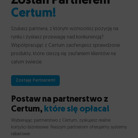
Zostań Partnerem
Zastosowania podpisu elektronicznego
Dodatkowe wyposażenie do czytnika lub karty
Certum!
Gdzie możesz zastosować kwalifikowany podpis
Santander
e-Doręczenia
POLECAMY
Rozwiązania dedykowane
elektroniczny Certum
Consumer Bank
Pieczęć elektroniczna
Szukasz partnera, z którym wzmocnisz pozycję na
CertumSign
POLECAMY
Program Partnerski
Pieczętuj dokumenty elektroniczne
rynku i zyskasz przewagę nad konkurencją?
BNP Paribas
Webnotarius
Współpracując z Certum zaoferujesz sprawdzone
Lease Group
Sprawdzaj autentyczność e-podpisów i e-pieczęci
Certyfikaty bezpieczeństwa
Kontakt
produkty, które cieszą się zaufaniem klientów na
Znacznik czasu
całym świecie
Oznacz datę utworzenia dokumentu elektronicznego
InPost
Karty i czytniki
Język
Zostaję Partnerem!
Ułatwienia dostępu
Grupa Polsat Plus
Postaw na partnerstwo z
Certum,
które się opłaca!
Echo Investment
Wybierając partnerstwo z Certum, zyskujesz realne
korzyści biznesowe. Naszym partnerom oferujemy systemy
rabatowe