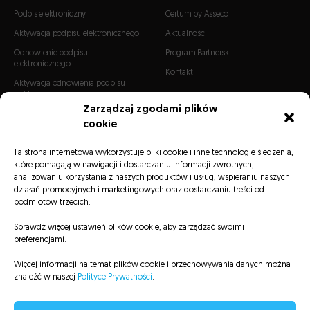
Podpis elektroniczny
Certum by Asseco
Aktywacja podpisu elektronicznego
Aktualności
Odnowienie podpisu
Program Partnerski
elektronicznego
Kontakt
Aktywacja odnowienia podpisu
elektronicznego
Zarządzaj zgodami plików
cookie
CERTYFIKATY
Certyfikaty SSL
Ta strona internetowa wykorzystuje pliki cookie i inne technologie śledzenia,
które pomagają w nawigacji i dostarczaniu informacji zwrotnych,
Certyfikaty S/MIME
analizowaniu korzystania z naszych produktów i usług, wspieraniu naszych
Certyfikaty Code Signing
działań promocyjnych i marketingowych oraz dostarczaniu treści od
podmiotów trzecich.
Sprawdź więcej ustawień plików cookie, aby zarządzać swoimi
preferencjami.
Więcej informacji na temat plików cookie i przechowywania danych można
Listy CRL
Repozytorium
Informacje prawne
Polityka prywatności
znaleźć w naszej
Polityce Prywatności
.
Mapa serwisu
Deklaracja dostępności