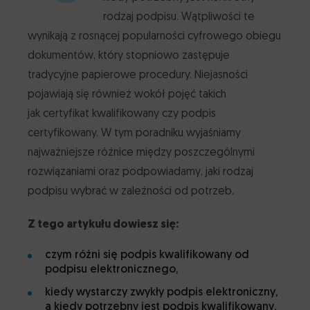
Zastosowania podpisu elektronicznego
Dodatkowe wyposażenie do czytnika lub karty
rodzaj podpisu. Wątpliwości te
Gdzie możesz zastosować kwalifikowany podpis
Santander
e-Doręczenia
POLECAMY
Rozwiązania dedykowane
wynikają z rosnącej popularności cyfrowego obiegu
elektroniczny Certum
Consumer Bank
dokumentów, który stopniowo zastępuje
Pieczęć elektroniczna
CertumSign
tradycyjne papierowe procedury. Niejasności
POLECAMY
Program Partnerski
Pieczętuj dokumenty elektroniczne
BNP Paribas
pojawiają się również wokół pojęć takich
Webnotarius
Lease Group
Sprawdzaj autentyczność e-podpisów i e-pieczęci
jak certyfikat kwalifikowany czy podpis
Certyfikaty bezpieczeństwa
Kontakt
Znacznik czasu
certyfikowany. W tym poradniku wyjaśniamy
Oznacz datę utworzenia dokumentu elektronicznego
InPost
najważniejsze różnice między poszczególnymi
Karty i czytniki
Język
rozwiązaniami oraz podpowiadamy, jaki rodzaj
Ułatwienia dostępu
podpisu wybrać w zależności od potrzeb.
Grupa Polsat Plus
Z tego artykułu dowiesz się:
czym różni się podpis kwalifikowany od
Echo Investment
podpisu elektronicznego,
kiedy wystarczy zwykły podpis elektroniczny,
a kiedy potrzebny jest podpis kwalifikowany,